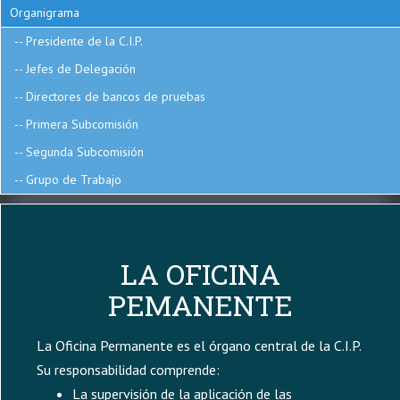
C.I.P.
Organigrama
ayuda
Presidente de la C.I.P.
a
Jefes de Delegación
la
Directores de bancos de pruebas
navegación
Primera Subcomisión
Segunda Subcomisión
Grupo de Trabajo
LA OFICINA
PEMANENTE
La Oficina Permanente es el órgano central de la C.I.P.
Su responsabilidad comprende:
La supervisión de la aplicación de las