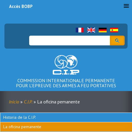
Accès BOBP
Menu
du
compte
Buscar
de
l'utilisateur
COMMISSION INTERNATIONALE PERMANENTE
POUR L'EPREUVE DES ARMES A FEU PORTATIVES
Inicio
C.I.P.
La oficina pemanente
Sobrescribir
enlaces
Historia de la C.I.P.
Menu
de
La oficina pemanente