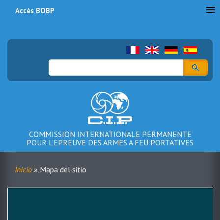
Accès BOBP
Menu
du
compte
Buscar
de
l'utilisateur
COMMISSION INTERNATIONALE PERMANENTE
POUR L'EPREUVE DES ARMES A FEU PORTATIVES
Inicio
Mapa del sitio
Sobrescribir
enlaces
de