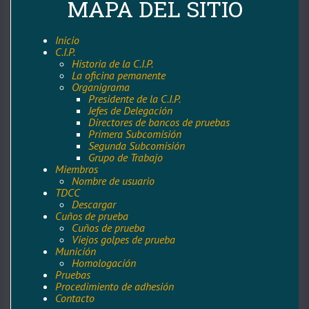
MAPA DEL SITIO
ayuda
a
Inicio
C.I.P.
la
Historia de la C.I.P.
La oficina pemanente
navegación
Organigrama
Presidente de la C.I.P.
Jefes de Delegación
Directores de bancos de pruebas
Primera Subcomisión
Segunda Subcomisión
Grupo de Trabajo
Miembros
Nombre de usuario
TDCC
Descargar
Cuños de prueba
Cuños de prueba
Viejos golpes de prueba
Munición
Homologación
Pruebas
Procedimiento de adhesión
Contacto