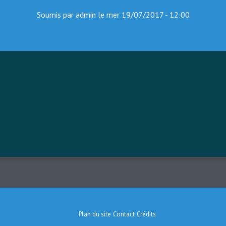
Soumis par
admin
le
mer 19/07/2017 - 12:00
Plan du site
Contact
Crédits