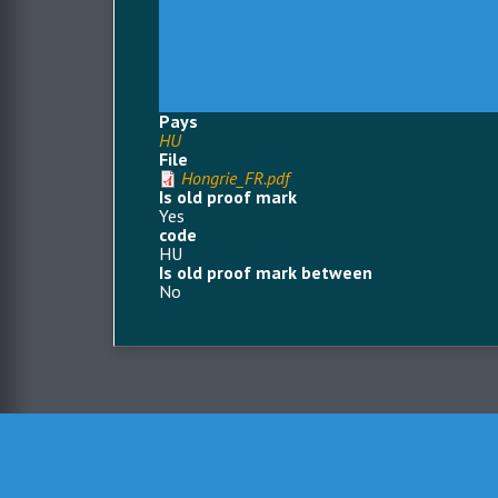
Pays
HU
File
Hongrie_FR.pdf
Is old proof mark
Yes
code
HU
Is old proof mark between
No